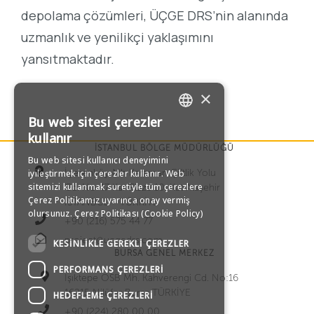
depolama çözümleri, ÜÇGE DRS’nin alanında
uzmanlık ve yenilikçi yaklaşımını
yansıtmaktadır.
×
Bu web sitesi çerezler
TURKISH
kullanır
İSTANBUL BÖLGE MÜDÜRLÜĞÜ
Bu web sitesi kullanıcı deneyimini
ENGLISH
İçerenköy Mh Karaman Çiftlik Yolu
iyileştirmek için çerezler kullanır. Web
sitemizi kullanmak suretiyle tüm çerezlere
Cd. No:47 Kar Plaza 10. Kat Ataşehir
GERMAN
Çerez Politikamız uyarınca onay vermiş
İSTANBUL – TÜRKİYE
olursunuz.
Çerez Politikası (Cookie Policy)
+90 (216) 575 44 77
RUSSIAN
project@ucgedrs.com
KESINLIKLE GEREKLI ÇEREZLER
BURSA GENEL MERKEZ
PERFORMANS ÇEREZLERI
Işıktepe OSB Mh. Kahverengi Cd. No:16
16215 Nilüfer Bursa TÜRKİYE
HEDEFLEME ÇEREZLERI
+90 (224) 280 00 00