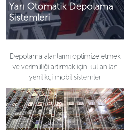
Yarı Otomatik Depolama
Sistemleri
Depolama alanlarını optimize etmek
ve verimliliği artırmak için kullanılan
yenilikçi mobil sistemler