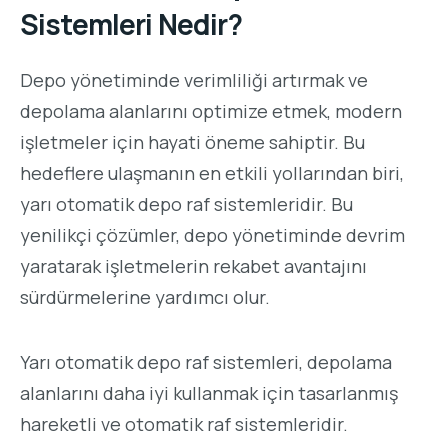
Sistemleri Nedir?
Depo yönetiminde verimliliği artırmak ve
depolama alanlarını optimize etmek, modern
işletmeler için hayati öneme sahiptir. Bu
hedeflere ulaşmanın en etkili yollarından biri,
yarı otomatik depo raf sistemleridir. Bu
yenilikçi çözümler, depo yönetiminde devrim
yaratarak işletmelerin rekabet avantajını
sürdürmelerine yardımcı olur.
Yarı otomatik depo raf sistemleri, depolama
alanlarını daha iyi kullanmak için tasarlanmış
hareketli ve otomatik raf sistemleridir.