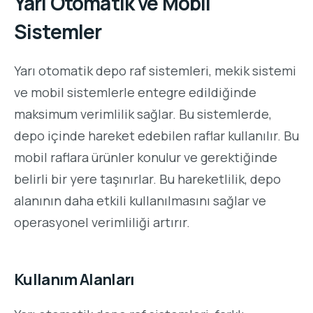
Yarı Otomatik ve Mobil
Sistemler
Yarı otomatik depo raf sistemleri, mekik sistemi
ve mobil sistemlerle entegre edildiğinde
maksimum verimlilik sağlar. Bu sistemlerde,
depo içinde hareket edebilen raflar kullanılır. Bu
mobil raflara ürünler konulur ve gerektiğinde
belirli bir yere taşınırlar. Bu hareketlilik, depo
alanının daha etkili kullanılmasını sağlar ve
operasyonel verimliliği artırır.
Kullanım Alanları