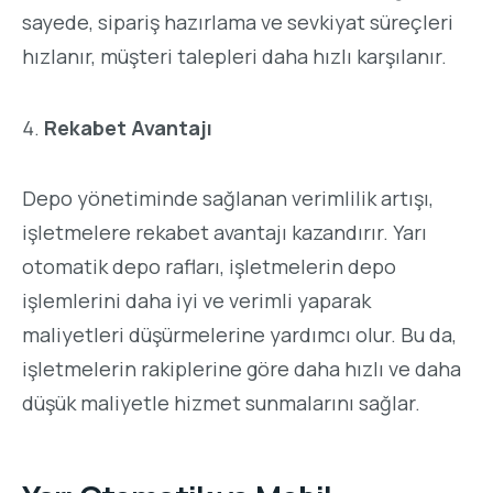
sayede, sipariş hazırlama ve sevkiyat süreçleri
hızlanır, müşteri talepleri daha hızlı karşılanır.
Rekabet Avantajı
Depo yönetiminde sağlanan verimlilik artışı,
işletmelere rekabet avantajı kazandırır. Yarı
otomatik depo rafları, işletmelerin depo
işlemlerini daha iyi ve verimli yaparak
maliyetleri düşürmelerine yardımcı olur. Bu da,
işletmelerin rakiplerine göre daha hızlı ve daha
düşük maliyetle hizmet sunmalarını sağlar.