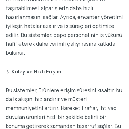
taşınabilmesi, siparişlerin daha hızlı
hazırlanmasını sağlar. Ayrıca, envanter yönetimi
iyileşir, hatalar azalır ve iş süreçleri optimize
edilir. Bu sistemler, depo personelinin iş yükünü
hafifleterek daha verimli çalışmasına katkıda
bulunur.
Kolay ve Hızlı Erişim
Bu sistemler, ürünlere erişim süresini kısaltır, bu
da iş akışını hızlandırır ve müşteri
memnuniyetini artırır. Hareketli raflar, ihtiyaç
duyulan ürünleri hızlı bir şekilde belirli bir
konuma getirerek zamandan tasarruf sağlar. Bu