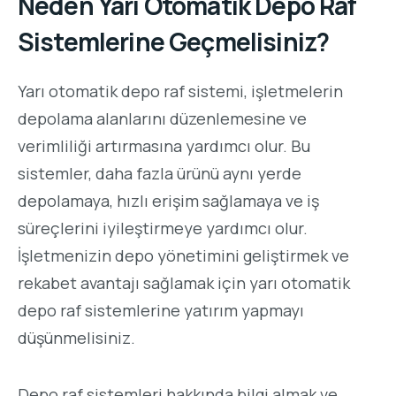
Neden Yarı Otomatik Depo Raf
Sistemlerine Geçmelisiniz?
Yarı otomatik depo raf sistemi, işletmelerin
depolama alanlarını düzenlemesine ve
verimliliği artırmasına yardımcı olur. Bu
sistemler, daha fazla ürünü aynı yerde
depolamaya, hızlı erişim sağlamaya ve iş
süreçlerini iyileştirmeye yardımcı olur.
İşletmenizin depo yönetimini geliştirmek ve
rekabet avantajı sağlamak için yarı otomatik
depo raf sistemlerine yatırım yapmayı
düşünmelisiniz.
Depo raf sistemleri hakkında bilgi almak ve