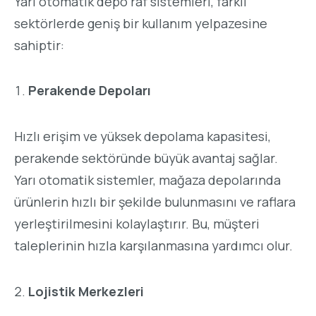
Yarı otomatik depo raf sistemleri, farklı
sektörlerde geniş bir kullanım yelpazesine
sahiptir:
Perakende Depoları
Hızlı erişim ve yüksek depolama kapasitesi,
perakende sektöründe büyük avantaj sağlar.
Yarı otomatik sistemler, mağaza depolarında
ürünlerin hızlı bir şekilde bulunmasını ve raflara
yerleştirilmesini kolaylaştırır. Bu, müşteri
taleplerinin hızla karşılanmasına yardımcı olur.
Lojistik Merkezleri