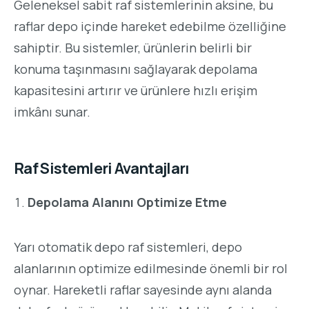
Geleneksel sabit raf sistemlerinin aksine, bu
raflar depo içinde hareket edebilme özelliğine
sahiptir. Bu sistemler, ürünlerin belirli bir
konuma taşınmasını sağlayarak depolama
kapasitesini artırır ve ürünlere hızlı erişim
imkânı sunar.
Raf Sistemleri Avantajları
Depolama Alanını Optimize Etme
Yarı otomatik depo raf sistemleri, depo
alanlarının optimize edilmesinde önemli bir rol
oynar. Hareketli raflar sayesinde aynı alanda