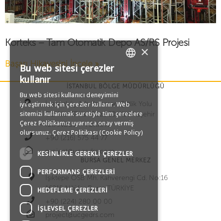
Korteks – Tam Otomatik Depo AS/RS Projesi
×
Başarı Hikayesini İncele »
Bu web sitesi çerezler
TURKISH
kullanır
İSTANBUL BÖLGE MÜDÜRLÜĞÜ
Bu web sitesi kullanıcı deneyimini
ENGLISH
İçerenköy Mh Karaman Çiftlik Yolu
iyileştirmek için çerezler kullanır. Web
sitemizi kullanmak suretiyle tüm çerezlere
Cd. No:47 Kar Plaza 10. Kat Ataşehir
GERMAN
Çerez Politikamız uyarınca onay vermiş
İSTANBUL – TÜRKİYE
olursunuz.
Çerez Politikası (Cookie Policy)
+90 (216) 575 44 77
RUSSIAN
project@ucgedrs.com
KESINLIKLE GEREKLI ÇEREZLER
BURSA GENEL MERKEZ
PERFORMANS ÇEREZLERI
Işıktepe OSB Mh. Kahverengi Cd. No:16
16215 Nilüfer Bursa TÜRKİYE
HEDEFLEME ÇEREZLERI
+90 (224) 280 00 00
İŞLEVSEL ÇEREZLER
project@ucgedrs.com