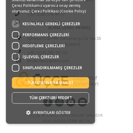
Cd. No:47 Kar Plaza 10. Kat Ataşehir
GERMAN
Çerez Politikamız uyarınca onay vermiş
İSTANBUL – TÜRKİYE
olursunuz.
Çerez Politikası (Cookie Policy)
+90 (216) 575 44 77
RUSSIAN
project@ucgedrs.com
KESINLIKLE GEREKLI ÇEREZLER
BURSA GENEL MERKEZ
PERFORMANS ÇEREZLERI
Işıktepe OSB Mh. Kahverengi Cd. No:16
16215 Nilüfer Bursa TÜRKİYE
HEDEFLEME ÇEREZLERI
+90 (224) 280 00 00
İŞLEVSEL ÇEREZLER
project@ucgedrs.com
SINIFLANDIRILMAMIŞ ÇEREZLER
TÜM ÇEREZLERI KABUL ET
TÜM ÇEREZLERI REDDET
AYRINTILARI GÖSTER
ÜÇGE © 2026 | TÜM HAKLARI SAKLIDIR.
KVKK AYDINLATMA METNİ