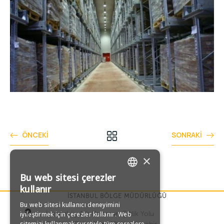
ÖNCEKI
SONRAKI
×
Bu web sitesi çerezler
TURKISH
kullanır
İSTANBUL BÖLGE MÜDÜRLÜĞÜ
Bu web sitesi kullanıcı deneyimini
ENGLISH
İçerenköy Mh Karaman Çiftlik Yolu
iyileştirmek için çerezler kullanır. Web
sitemizi kullanmak suretiyle tüm çerezlere