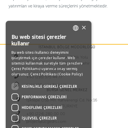
yatırımları ve kiraya verme süreçlerini yönetmektedir.
×
Bu web sitesi çerezler
TURKISH
kullanır
İSTANBUL BÖLGE MÜDÜRLÜĞÜ
Bu web sitesi kullanıcı deneyimini
ENGLISH
İçerenköy Mh Karaman Çiftlik Yolu
iyileştirmek için çerezler kullanır. Web
sitemizi kullanmak suretiyle tüm çerezlere
Cd. No:47 Kar Plaza 10. Kat Ataşehir
GERMAN
Çerez Politikamız uyarınca onay vermiş
İSTANBUL – TÜRKİYE
olursunuz.
Çerez Politikası (Cookie Policy)
+90 (216) 575 44 77
RUSSIAN
project@ucgedrs.com
KESINLIKLE GEREKLI ÇEREZLER
BURSA GENEL MERKEZ
PERFORMANS ÇEREZLERI
Işıktepe OSB Mh. Kahverengi Cd. No:16
16215 Nilüfer Bursa TÜRKİYE
HEDEFLEME ÇEREZLERI
+90 (224) 280 00 00
İŞLEVSEL ÇEREZLER
project@ucgedrs.com