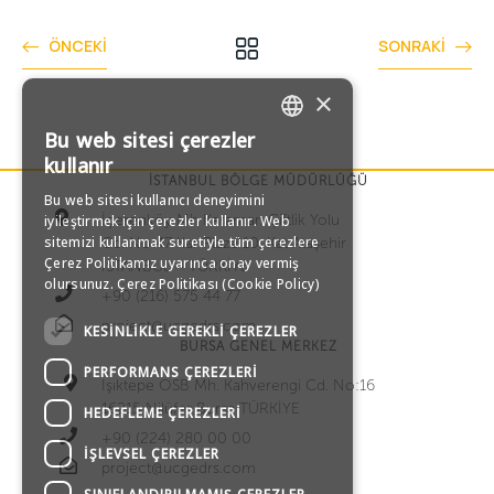
ÖNCEKI
SONRAKI
×
Bu web sitesi çerezler
TURKISH
kullanır
İSTANBUL BÖLGE MÜDÜRLÜĞÜ
Bu web sitesi kullanıcı deneyimini
ENGLISH
İçerenköy Mh Karaman Çiftlik Yolu
iyileştirmek için çerezler kullanır. Web
sitemizi kullanmak suretiyle tüm çerezlere
Cd. No:47 Kar Plaza 10. Kat Ataşehir
GERMAN
Çerez Politikamız uyarınca onay vermiş
İSTANBUL – TÜRKİYE
olursunuz.
Çerez Politikası (Cookie Policy)
+90 (216) 575 44 77
RUSSIAN
project@ucgedrs.com
KESINLIKLE GEREKLI ÇEREZLER
BURSA GENEL MERKEZ
PERFORMANS ÇEREZLERI
Işıktepe OSB Mh. Kahverengi Cd. No:16
16215 Nilüfer Bursa TÜRKİYE
HEDEFLEME ÇEREZLERI
+90 (224) 280 00 00
İŞLEVSEL ÇEREZLER
project@ucgedrs.com