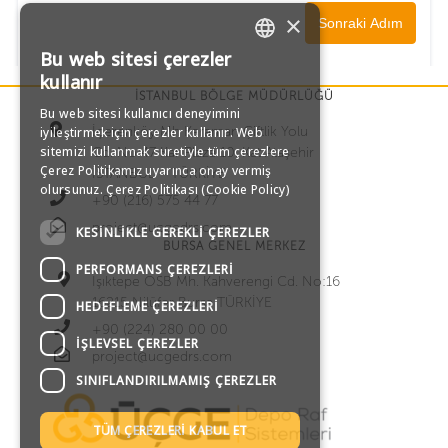
×
Bu web sitesi çerezler
TURKISH
kullanır
İSTANBUL BÖLGE MÜDÜRLÜĞÜ
Bu web sitesi kullanıcı deneyimini
ENGLISH
İçerenköy Mh Karaman Çiftlik Yolu
iyileştirmek için çerezler kullanır. Web
sitemizi kullanmak suretiyle tüm çerezlere
Cd. No:47 Kar Plaza 10. Kat Ataşehir
GERMAN
Çerez Politikamız uyarınca onay vermiş
İSTANBUL – TÜRKİYE
olursunuz.
Çerez Politikası (Cookie Policy)
+90 (216) 575 44 77
RUSSIAN
project@ucgedrs.com
KESINLIKLE GEREKLI ÇEREZLER
BURSA GENEL MERKEZ
PERFORMANS ÇEREZLERI
Işıktepe OSB Mh. Kahverengi Cd. No:16
16215 Nilüfer Bursa TÜRKİYE
HEDEFLEME ÇEREZLERI
+90 (224) 280 00 00
İŞLEVSEL ÇEREZLER
project@ucgedrs.com
SINIFLANDIRILMAMIŞ ÇEREZLER
TÜM ÇEREZLERI KABUL ET