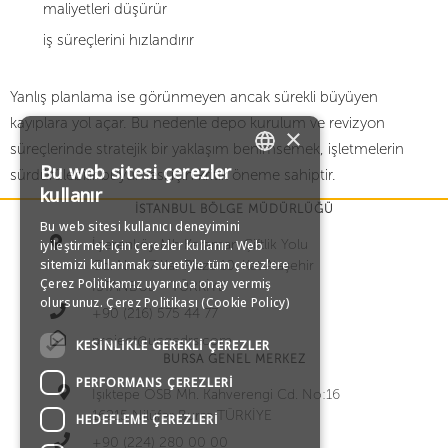
maliyetleri düşürür
iş süreçlerini hızlandırır
Yanlış planlama ise görünmeyen ancak sürekli büyüyen
kayıplara yol açar. Bu nedenle depo kurulum ve revizyon
×
süreçlerinde stratejik bir yaklaşım benimsemek, işletmelerin
Bu web sitesi çerezler
sürdürülebilir büyümesi için kritik öneme sahiptir.
TURKISH
kullanır
İSTANBUL BÖLGE MÜDÜRLÜĞÜ
Bu web sitesi kullanıcı deneyimini
ENGLISH
İçerenköy Mh Karaman Çiftlik Yolu
iyileştirmek için çerezler kullanır. Web
sitemizi kullanmak suretiyle tüm çerezlere
Cd. No:47 Kar Plaza 10. Kat Ataşehir
GERMAN
Çerez Politikamız uyarınca onay vermiş
İSTANBUL – TÜRKİYE
olursunuz.
Çerez Politikası (Cookie Policy)
+90 (216) 575 44 77
RUSSIAN
project@ucgedrs.com
KESINLIKLE GEREKLI ÇEREZLER
BURSA GENEL MERKEZ
PERFORMANS ÇEREZLERI
Işıktepe OSB Mh. Kahverengi Cd. No:16
16215 Nilüfer Bursa TÜRKİYE
HEDEFLEME ÇEREZLERI
+90 (224) 280 00 00