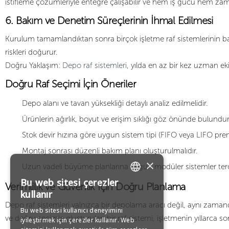
istifleme çözümleriyle entegre çalışabilir ve hem iş gücü hem zam
6. Bakım ve Denetim Süreçlerinin İhmal Edilmesi
Kurulum tamamlandıktan sonra birçok işletme raf sistemlerinin bak
riskleri doğurur.
Doğru Yaklaşım:
Depo raf sistemleri
, yılda en az bir kez uzman eki
Doğru Raf Seçimi İçin Öneriler
Depo alanı ve tavan yüksekliği detaylı analiz edilmelidir.
Ürünlerin ağırlık, boyut ve erişim sıklığı göz önünde bulundur
Stok devir hızına göre uygun sistem tipi (FIFO veya LIFO prens
Montaj sonrası düzenli bakım planı oluşturulmalıdır.
×
Uzun vadeli büyüme planlarına uygun modüler sistemler terci
Bu web sitesi çerezler
Verimlilik ve Güvenlik İçin Doğru Planlama
TURKISH
kullanır
Depo raf sistemleri yalnızca bir depolama aracı değil, aynı zamanda
Bu web sitesi kullanıcı deneyimini
ENGLISH
ve doğru seçimle oluşturulan bir raf sistemi, işletmenin yıllarca s
iyileştirmek için çerezler kullanır. Web