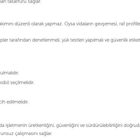
an tasarrufu sağlar.
ımını düzenli olarak yapmaz. Oysa vidaların gevşemesi, raf profille
pler tarafından denetlenmeli, yük testleri yapılmalı ve güvenlik etiket
ulmalıdır.
ibi) seçilmelidir.
h edilmelidir.
 işletmenin üretkenliğini, güvenliğini ve sürdürülebilirliğini doğrud
orunsuz çalışmasını sağlar.