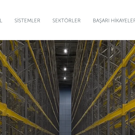
L
SİSTEMLER
SEKTÖRLER
BAŞARI HİKAYELE