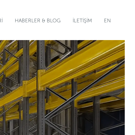
Rİ
HABERLER & BLOG
İLETİŞİM
EN