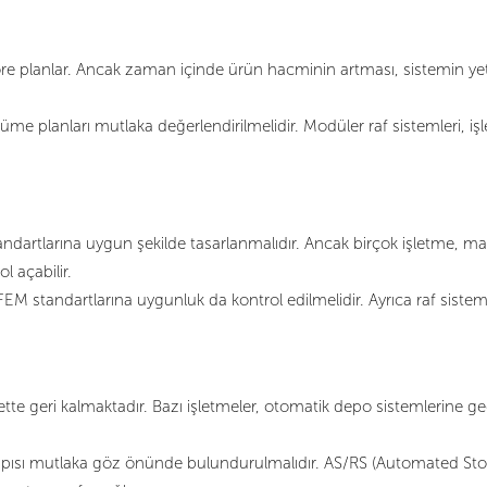
göre planlar. Ancak zaman içinde ürün hacminin artması, sistemin yet
e planları mutlaka değerlendirilmelidir. Modüler raf sistemleri, işlet
standartlarına uygun şekilde tasarlanmalıdır. Ancak birçok işletme, mal
l açabilir.
EM standartlarına uygunluk da kontrol edilmelidir. Ayrıca raf siste
tte geri kalmaktadır. Bazı işletmeler, otomatik depo sistemlerine 
pısı mutlaka göz önünde bulundurulmalıdır. AS/RS (Automated Stora