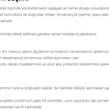
işilebilir biçimde yönetebilmesini sağlayan en temel altyapı unsurla
iyet kontrolünü de doğrudan etkiler. Ancak birçok işletme, depo plan
aktadır.
çiminde dikkat edilmesi gereken temel noktaları bulabilirsiniz.
iri, mevcut alanın ölçülerinin ve kullanım senaryolarının yeterinc
nın daralmasına ve verimsiz istiflemeye neden olur.
lu olarak modellenmesi ve ürün akış yönlerinin belirlenmesi gereki
 sisteminin türünü doğrudan belirler. Bu faktörler dikkate alınmadan 
aletli ürünler için palet raf sistemleri, uzun veya boru tipi ürünler iç
stemleri tercih edilmelidir.