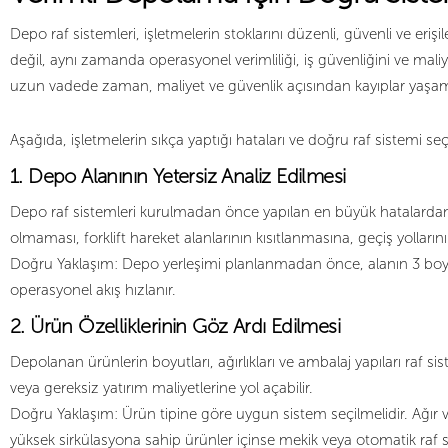
Depo raf sistemleri, işletmelerin stoklarını düzenli, güvenli ve er
değil, aynı zamanda operasyonel verimliliği, iş güvenliğini ve mal
uzun vadede zaman, maliyet ve güvenlik açısından kayıplar yaşam
Aşağıda, işletmelerin sıkça yaptığı hataları ve doğru raf sistemi se
1. Depo Alanının Yetersiz Analiz Edilmesi
Depo raf sistemleri kurulmadan önce yapılan en büyük hatalardan b
olmaması, forklift hareket alanlarının kısıtlanmasına, geçiş yolları
Doğru Yaklaşım: Depo yerleşimi planlanmadan önce, alanın 3 boyut
operasyonel akış hızlanır.
2. Ürün Özelliklerinin Göz Ardı Edilmesi
Depolanan ürünlerin boyutları, ağırlıkları ve ambalaj yapıları raf
veya gereksiz yatırım maliyetlerine yol açabilir.
Doğru Yaklaşım: Ürün tipine göre uygun sistem seçilmelidir. Ağır ve p
yüksek sirkülasyona sahip ürünler içinse mekik veya otomatik raf si