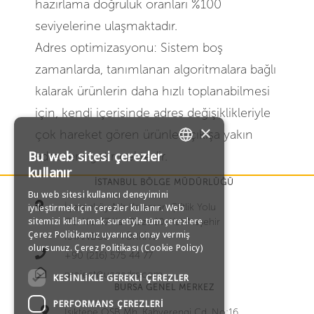
hazırlama doğruluk oranları %100
seviyelerine ulaşmaktadır.
Adres optimizasyonu: Sistem boş
zamanlarda, tanımlanan algoritmalara bağlı
kalarak ürünlerin daha hızlı toplanabilmesi
için, kendi içerisinde adres değişiklikleriyle
×
çok hareket gören ürünleri çıkışa yakın
Bu web sitesi çerezler
adreslere getirmektedir.
TURKISH
kullanır
İSTANBUL BÖLGE MÜDÜRLÜĞÜ
Bu web sitesi kullanıcı deneyimini
ENGLISH
İçerenköy Mh Karaman Çiftlik Yolu
iyileştirmek için çerezler kullanır. Web
sitemizi kullanmak suretiyle tüm çerezlere
Cd. No:47 Kar Plaza 10. Kat Ataşehir
GERMAN
Çerez Politikamız uyarınca onay vermiş
İSTANBUL – TÜRKİYE
olursunuz.
Çerez Politikası (Cookie Policy)
+90 (216) 575 44 77
RUSSIAN
project@ucgedrs.com
KESINLIKLE GEREKLI ÇEREZLER
BURSA GENEL MERKEZ
PERFORMANS ÇEREZLERI
Işıktepe OSB Mh. Kahverengi Cd. No:16